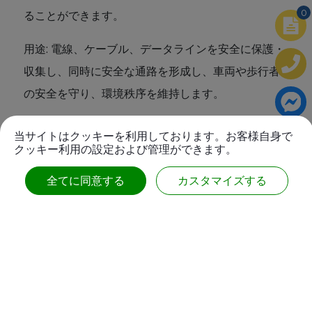
0
ることができます。
用途: 電線、ケーブル、データラインを安全に保護・
収集し、同時に安全な通路を形成し、車両や歩行者
の安全を守り、環境秩序を維持します。
当サイトはクッキーを利用しております。お客様自身で
クッキー利用の設定および管理ができます。
関連している
製品
全てに同意する
カスタマイズする