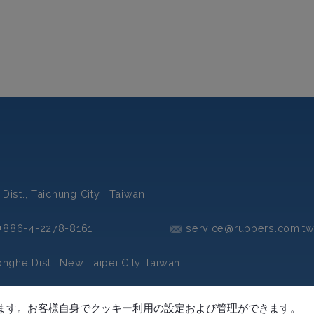
Dist.,
Taichung City ,
Taiwan
+886-4-2278-8161
service@rubbers.com.t
nghe Dist.,
New Taipei City
Taiwan
+886-2-82313328
service@rubbers.com.t
ます。お客様自身でクッキー利用の設定および管理ができます。