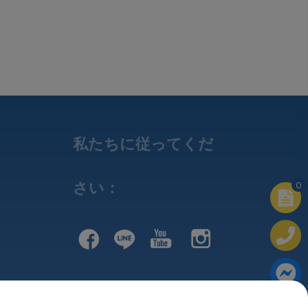
私たちに従ってくだ
さい：
0
w
w