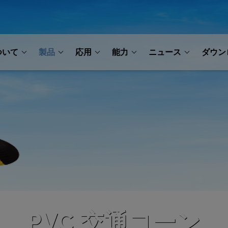
ついて
製品
応用
能力
ニュース
ダウン
PVC 交通コーン