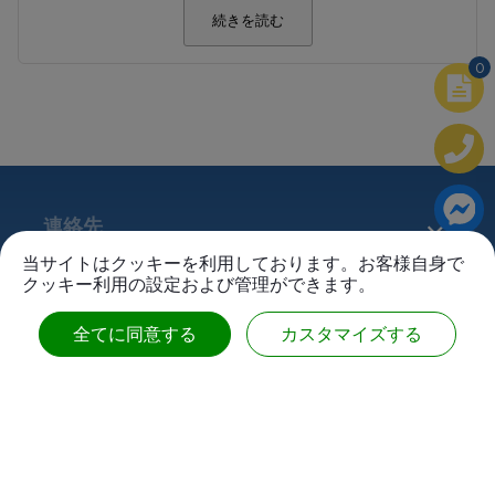
続きを読む
0
連絡先
当サイトはクッキーを利用しております。お客様自身で
クッキー利用の設定および管理ができます。
No.63, Ln. 22, Sec. 1, Xinren Rd.,
Taiping Dist.,
Taichung City ,
Taiwan
全てに同意する
カスタマイズする
私たちに従ってください：
886-4-2278-1058
+886-4-2278-8161
service@rubbers.com.tw
20F.-3, No.187, Sec. 2, Huanhe W. Rd.,
Yonghe Dist.,
New Taipei City
Taiwan
© 2026
SUN RUBBER CO., LTD.
無断転載を禁じます。