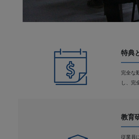
特典
完全な
し、完
教育
従業員