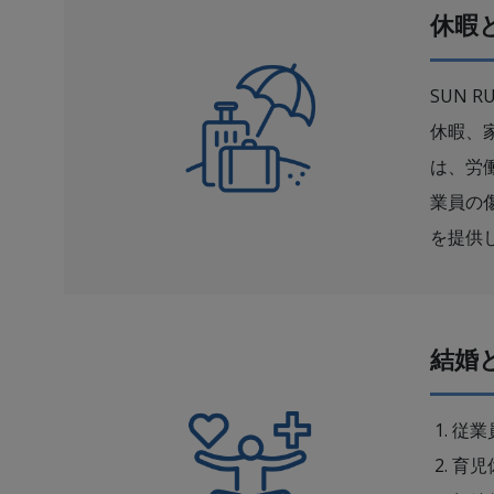
休暇
SUN
休暇、
は、労
業員の
を提供
結婚
従業
育児