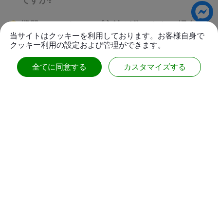
機器のセットアップ方法が分からない場合は
当サイトはクッキーを利用しております。お客様自身で
どうすればいいですか?
クッキー利用の設定および管理ができます。
製品をカスタマイズできますか？
全てに同意する
カスタマイズする
適用した取引条件と支払いは何ですか?
MOQ（最小注文数量）はありますか？
連絡先
No.63, Ln. 22, Sec. 1, Xinren Rd.,
Taiping Dist.,
Taichung City ,
Taiwan
私たちに従ってください：
886-4-2278-1058