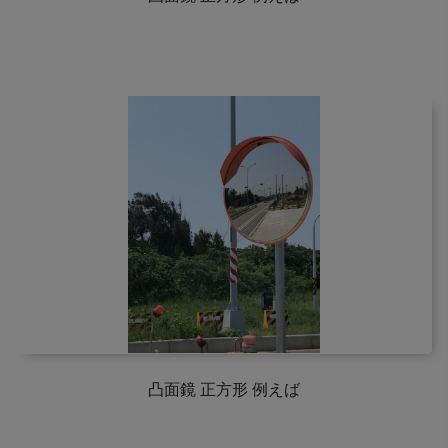
凸面鏡 正方形 例えば