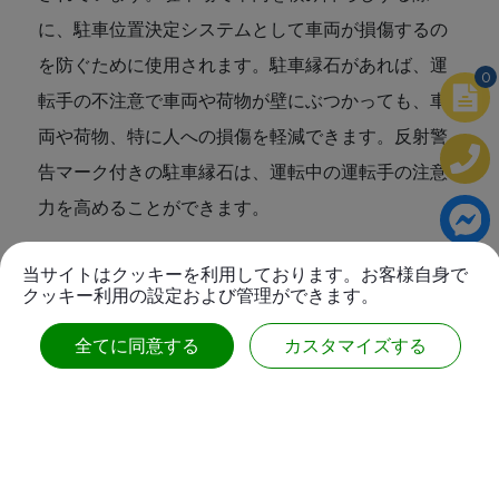
に、駐車位置決定システムとして車両が損傷するの
を防ぐために使用されます。駐車縁石があれば、運
0
転手の不注意で車両や荷物が壁にぶつかっても、車
両や荷物、特に人への損傷を軽減できます。反射警
告マーク付きの駐車縁石は、運転中の運転手の注意
力を高めることができます。
当サイトはクッキーを利用しております。お客様自身で
クッキー利用の設定および管理ができます。
関連している
製品
全てに同意する
カスタマイズする