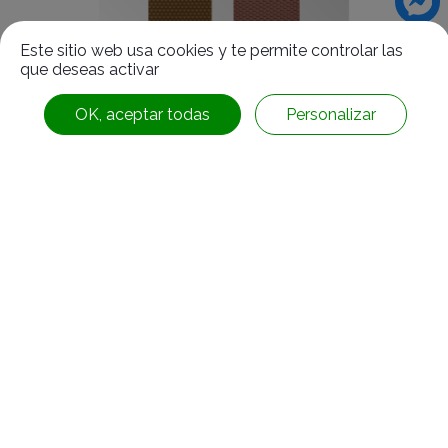
Este sitio web usa cookies y te permite controlar las
que deseas activar
OK, aceptar todas
Personalizar
Rollo de piel de espina de tela
Información del contacto
No.63, Ln. 22, Sec. 1, Xinren Rd.,
Taiping Dist.,
Taichung City ,
Taiwan
Síganos:
886-4-2278-1058
+886-4-2278-8161