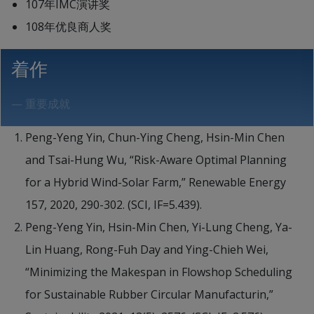
107年IMC演讲奖
108年优良商人奖
着作
— 重要成就
Peng-Yeng Yin, Chun-Ying Cheng, Hsin-Min Chen
and Tsai-Hung Wu, “Risk-Aware Optimal Planning
for a Hybrid Wind-Solar Farm,” Renewable Energy
157, 2020, 290-302. (SCI, IF=5.439).
Peng-Yeng Yin, Hsin-Min Chen, Yi-Lung Cheng, Ya-
Lin Huang, Rong-Fuh Day and Ying-Chieh Wei,
“Minimizing the Makespan in Flowshop Scheduling
for Sustainable Rubber Circular Manufacturin,”