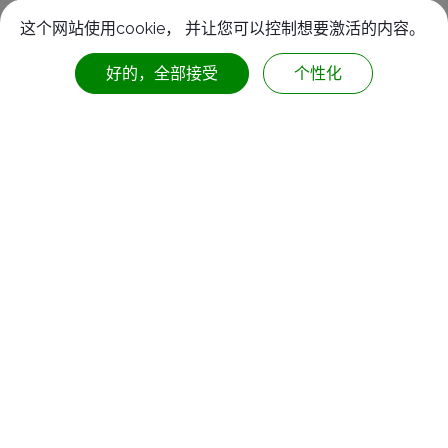
这个网站使用cookie， 并让您可以控制想要激活的内容。
好的，全部接受
个性化
总经理
陈峻伟
现任职务:
泰阳橡胶厂股份有限公司 总经理/董事长特助
泰阳道安科技股份有限公司 总经理/董事长特助
乖怪熊文创有限公司 创办人
主要学历: