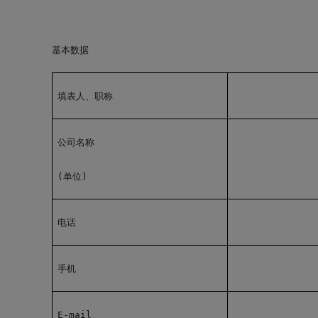
基本数据
填表人、职称
公司名称
(
单位
)
电话
手机
E-mail