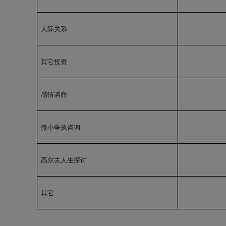
人际关系
其它投资
感情谘商
微小争执咨询
高尔夫人生探讨
其它