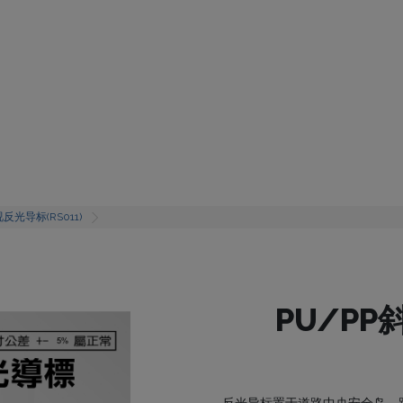
视反光导标(RS011)
PU/PP
反光导标置于道路中央安全岛、