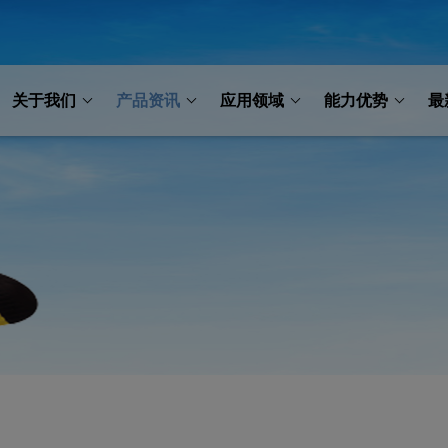
关于我们
产品资讯
应用领域
能力优势
最