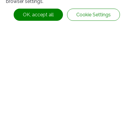
browser settings.
OK, accept all
Cookie Settings
แผงกั้นจราจรแบบเคลื่อนย้ายได้(ท่อบาง)(H01)
ข้อมูลติดต่อ
No.63, Ln. 22, Sec. 1, Xinren Rd.,
Taiping Dist.,