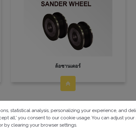
ล้อซานเดอร์
ons, statistical analysis, personalizing your experience, and d
accept all,' you consent to our cookie usage. You can adjust you
 or by clearing your browser settings.