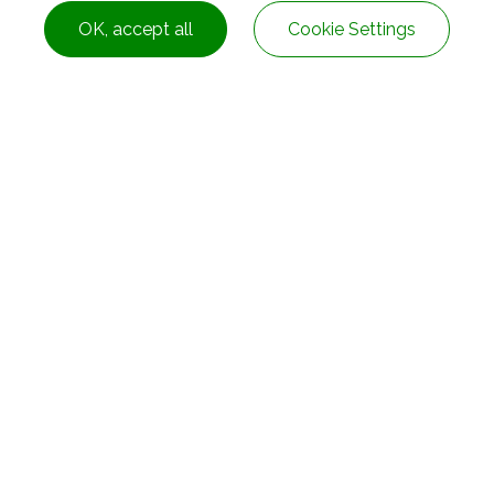
OK, accept all
Cookie Settings
Dist.,
Taichung City ,
Taiwan
+886-4-2278-8161
service@rubbers.com.t
nghe Dist.,
New Taipei City
Taiwan
+886-2-82313328
service@rubbers.com.t
ng City
Taiwan
+886-7-3108182
service@rubbers.com.t