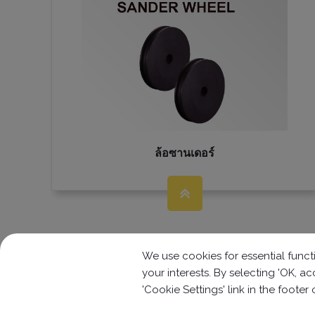
ล้อซานเดอร์
We use cookies for essential functi
your interests. By selecting 'OK, 
'Cookie Settings' link in the footer