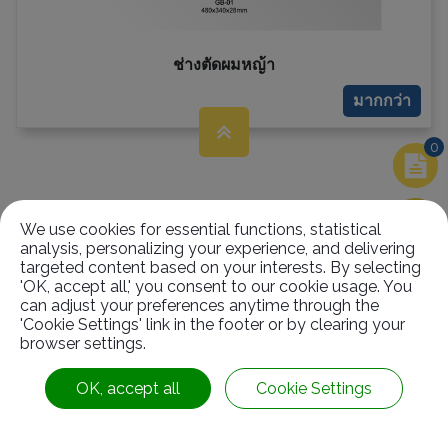
ช่างตัดผมหญ้า
มากกว่า
0
We use cookies for essential functions, statistical
analysis, personalizing your experience, and delivering
targeted content based on your interests. By selecting
'OK, accept all,' you consent to our cookie usage. You
can adjust your preferences anytime through the
ข้อมูลติดต่อ
'Cookie Settings' link in the footer or by clearing your
browser settings.
OK, accept all
Cookie Settings
No.63, Ln. 22, Sec. 1, Xinren Rd.,
Taiping Dist.,
Taichung City ,
Taiwan
ตามเรามา:
886-4-2278-1058