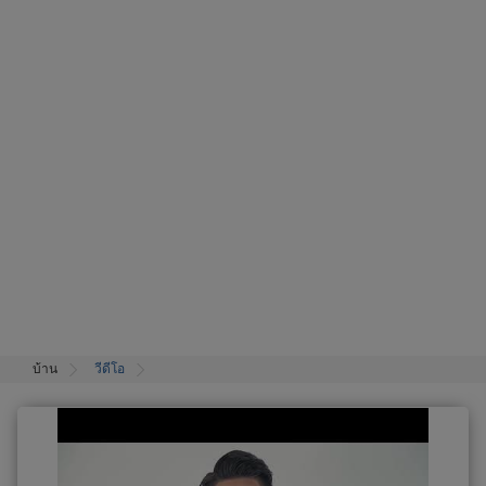
บ้าน
วีดีโอ