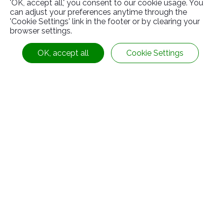
'OK, accept all,' you consent to our cookie usage. You
can adjust your preferences anytime through the
'Cookie Settings' link in the footer or by clearing your
browser settings.
OK, accept all
Cookie Settings
ความปลอดภัย
ข้อมูลติดต่อ
No.63, Ln. 22, Sec. 1, Xinren Rd.,
Taiping Dist.,
Taichung City ,
Taiwan
ตามเรามา:
886-4-2278-1058
+886-4-2278-8161