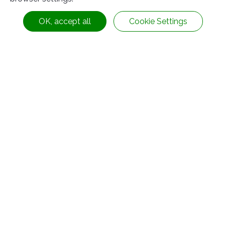
OK, accept all
Cookie Settings
ยางถ้วยปึก
ข้อมูลติดต่อ
No.63, Ln. 22, Sec. 1, Xinren Rd.,
Taiping Dist.,
Taichung City ,
Taiwan
ตามเรามา:
886-4-2278-1058
+886-4-2278-8161
service@rubbers.com.tw
20F.-3, No.187, Sec. 2, Huanhe W. Rd.,
Yonghe Dist.,
New Taipei City
Taiwan
© 2026
SUN RUBBER CO., LTD.
สงวนลิขสิทธิ์.
+886-2-82313358
แผนผังเว็บไซต์
นโยบายความเป็นส่วนตัว