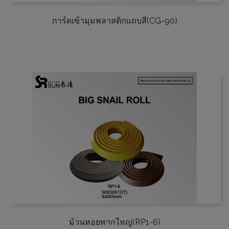
การ์ดเข้ามุมพลาสติกแถบสี(CG-90)
ม้วนหอยทากใหญ่(RP1-6)