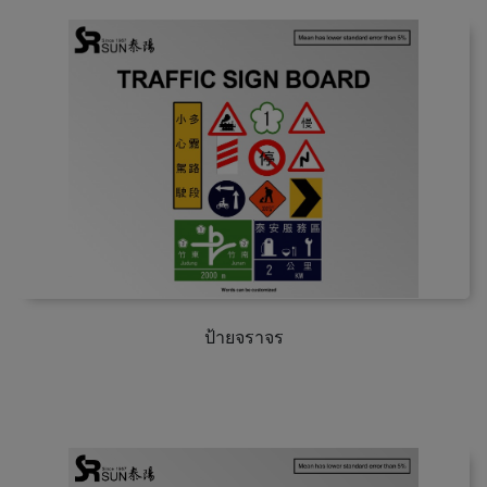
ป้ายจราจร