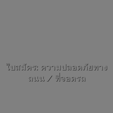
ใบสมัคร: ความปลอดภัยทาง
ถนน / ที่จอดรถ