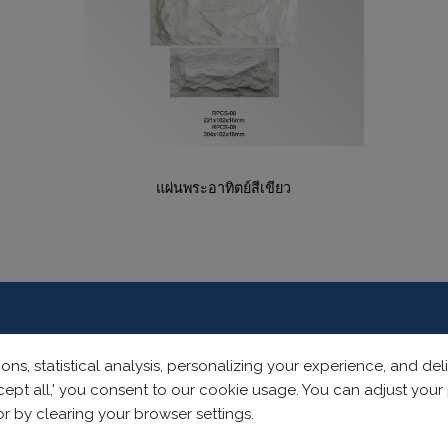
แผ่นพระอาทิตย์สีเขียว
ons, statistical analysis, personalizing your experience, and d
accept all,' you consent to our cookie usage. You can adjust you
 or by clearing your browser settings.
Dist.,
Taichung City ,
Taiwan