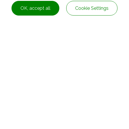
+886-4-2278-8161
service@rubbers.com.t
OK, accept all
Cookie Settings
nghe Dist.,
New Taipei City
Taiwan
+886-2-82313328
service@rubbers.com.t
ng City
Taiwan
+886-7-3108182
service@rubbers.com.t
 Village Hou Ju Town,
Dong-Guan City,
Guang Dong Province
002-86-769-85920167
service@rubbers.com.t
 Spain
vivian@sunrubber.net