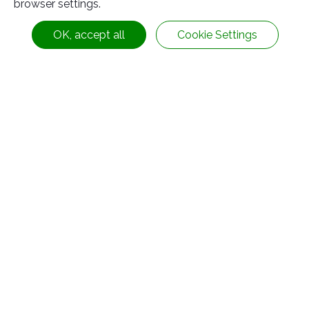
browser settings.
OK, accept all
Cookie Settings
แผ่นยางกันกระแทก (มีลูกศร) (WP-100)
ข้อมูลติดต่อ
No.63, Ln. 22, Sec. 1, Xinren Rd.,
Taiping Dist.,