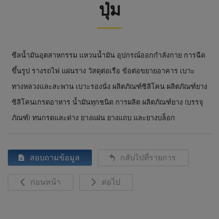
ปุ่ม
ซีลน้ำมันอุตสาหกรรม แหวนน้ำมัน อุปกรณ์ออกกำลังกาย การฉีด
ขึ้นรูป รางรถไฟ แผ่นราง วัสดุต่อเรือ ข้อต่อขยายอาคาร เบาะ
ทางหลวงและสะพาน เบาะรองนั่ง ผลิตภัณฑ์ซิลิโคน ผลิตภัณฑ์ยาง
ซิลิโคนเกรดอาหาร น้ำมันทุกชนิด การผลิต ผลิตภัณฑ์ยาง (บรรจุ
ภัณฑ์) ทนกรดและด่าง ยางแผ่น ยางแถบ และยางบล็อก
สอบถามข้อมูล
กลับไปที่รายการ
ก่อนหน้า
ต่อไป