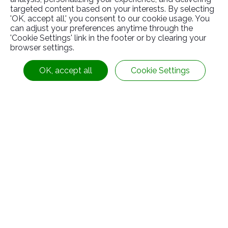
targeted content based on your interests. By selecting
'OK, accept all,' you consent to our cookie usage. You
can adjust your preferences anytime through the
'Cookie Settings' link in the footer or by clearing your
ที่เกี่ยวข้อง
สินค้า
browser settings.
OK, accept all
Cookie Settings
ขาตั้งปรับระดับ