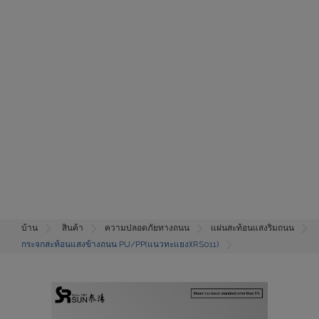
บ้าน
สินค้า
ความปลอดภัยทางถนน
แผ่นสะท้อนแสงริมถนน
กระจกสะท้อนแสงข้างถนน PU/PP(แนวทะแยง)(RS011)