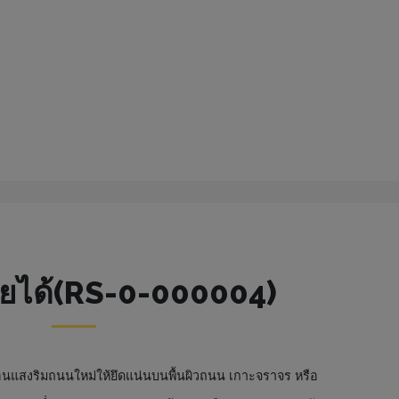
้ายได้(RS-0-000004)
อนแสงริมถนนใหม่ให้ยึดแน่นบนพื้นผิวถนน เกาะจราจร หรือ