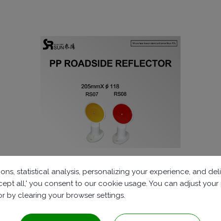
แผ่นสะท้อนแสงข้างถนน PP (RS07)
ons, statistical analysis, personalizing your experience, and d
accept all,' you consent to our cookie usage. You can adjust you
 or by clearing your browser settings.