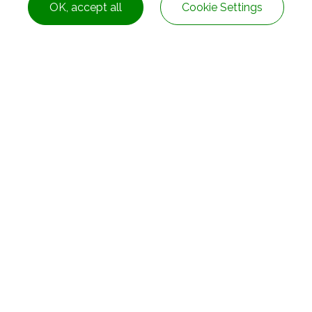
OK, accept all
Cookie Settings
Dist.,
Taichung City ,
Taiwan
+886-4-2278-8161
service@rubbers.com.t
nghe Dist.,
New Taipei City
Taiwan
+886-2-82313328
service@rubbers.com.t
ng City
Taiwan
+886-7-3108182
service@rubbers.com.t
 Village Hou Ju Town,
Dong-Guan City,
Guang Dong Province