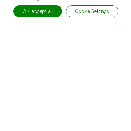
ผู้บาดเจ็บล้มตาย
OK, accept all
Cookie Settings
6. มีหลายขนาดให้เลือกติดตั้งเสาเตือนบริเวณมุม เส้น
กึ่งกลาง หรือบริเวณหน้าเกาะจราจร
7. หลังจากผ่านกระบวนการเติมเหล็ก เหล็กเส้น หรือ
ซีเมนต์แล้วจะมีความแข็งแรงและทนทานมากขึ้น
ที่เกี่ยวข้อง
สินค้า